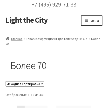
+7 (495) 929-71-33
Light the City
Перейти
Перейти
Меню
к
к
навигации
содержимому
Главная
Главная
Товар Коэффициент цветопередачи CRi
Более
70
FAQ про кронштейны
Бренды
Более 70
Галерея
Доставка и оплата
Отображение 1–12 из 448
Заказ проекта освещения