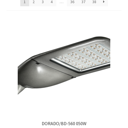
Контакты
1
2
3
4
…
36
37
38
Корзина
Маркировка опор «Opora engineering»
Мой аккаунт
Обозначения стандартных установочных мест
кронштейнов «Opora Engineering»
Отправить заявку
Оформление заказа
Политика конфиденциальности
DORADO/BD-560 050W