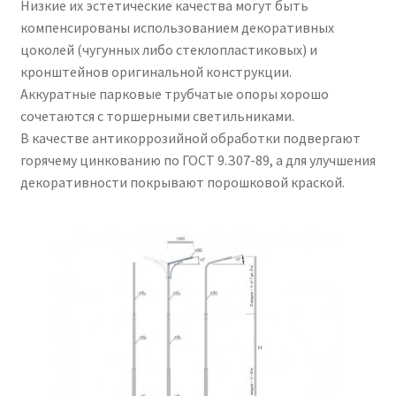
Низкие их эстетические качества могут быть
Контакты
компенсированы использованием декоративных
цоколей (чугунных либо стеклопластиковых) и
Корзина
кронштейнов оригинальной конструкции.
Аккуратные парковые трубчатые опоры хорошо
Маркировка опор «Opora engineering»
сочетаются с торшерными светильниками.
В качестве антикоррозийной обработки подвергают
Мой аккаунт
горячему цинкованию по ГОСТ 9.З07-89, а для улучшения
декоративности покрывают порошковой краской.
Обозначения стандартных установочных мест
кронштейнов «Opora Engineering»
Отправить заявку
Оформление заказа
Политика конфиденциальности