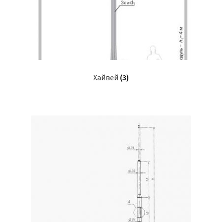
Хайвей
(3)