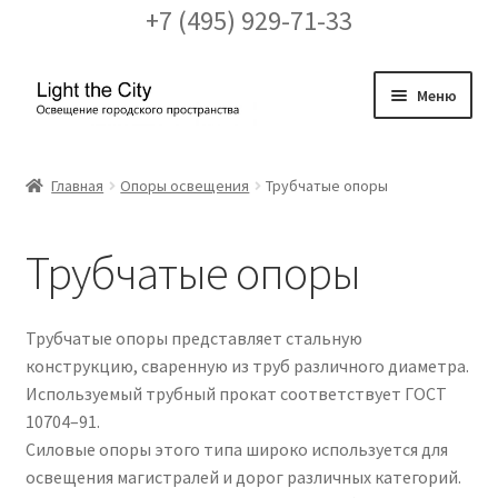
+7 (495) 929-71-33
Перейти
Перейти
Меню
к
к
навигации
содержимому
Главная
Главная
Опоры освещения
Трубчатые опоры
FAQ про кронштейны
Трубчатые опоры
Бренды
Галерея
Трубчатые опоры представляет стальную
конструкцию, сваренную из труб различного диаметра.
Доставка и оплата
Используемый трубный прокат соответствует ГOCT
10704–91.
Заказ проекта освещения
Силовые опоры этого типа широко используется для
освещения магистралей и дорог различных категорий.