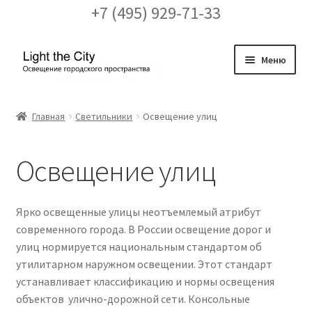
+7 (495) 929-71-33
Перейти
Перейти
Меню
к
к
навигации
содержимому
Главная
Главная
Светильники
Освещение улиц
FAQ про кронштейны
Освещение улиц
Бренды
Галерея
Ярко освещенные улицы неотъемлемый атрибут
современного города. В России освещение дорог и
Доставка и оплата
улиц нормируется национальным стандартом об
утилитарном наружном освещении. Этот стандарт
Заказ проекта освещения
устанавливает классификацию и нормы освещения
объектов улично-дорожной сети. Консольные