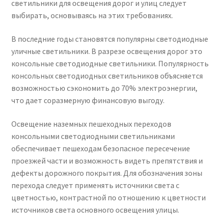
светильники для освещения дорог и улиц следует
Контакты
выбирать, основываясь на этих требованиях.
Корзина
В последние годы становятся популярны светодиодные
уличные светильники. В разрезе освещения дорог это
Маркировка опор «Opora engineering»
консольные светодиодные светильники. Популярность
консольных светодиодных светильников объясняется
Мой аккаунт
возможностью сэкономить до 70% электроэнергии,
что дает соразмерную финансовую выгоду.
Обозначения стандартных установочных мест
кронштейнов «Opora Engineering»
Освещение наземных пешеходных переходов
консольными светодиодными светильниками
Отправить заявку
обеспечивает пешеходам безопасное пересечение
проезжей части и возможность видеть препятствия и
дефекты дорожного покрытия. Для обозначения зоны
Оформление заказа
перехода следует применять источники света с
цветностью, контрастной по отношению к цветности
Политика конфиденциальности
источников света основного освещения улицы.