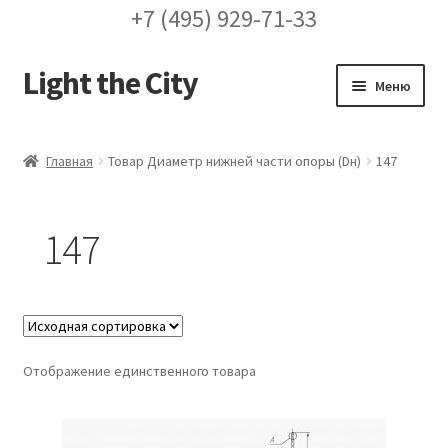
+7 (495) 929-71-33
Light the City
Перейти
Перейти
Меню
к
к
навигации
содержимому
Главная
Главная
Товар Диаметр нижней части опоры (Dн)
147
FAQ про кронштейны
147
Бренды
Галерея
Доставка и оплата
Отображение единственного товара
Заказ проекта освещения