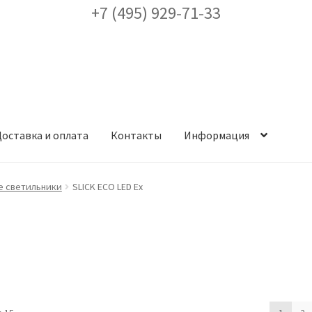
+7 (495) 929-71-33
оставка и оплата
Контакты
Информация
ея
Доставка и оплата
Заказ проекта освещения
Контакты
Корз
 светильники
SLICK ECO LED Ex
аккаунт
ест кронштейнов «Opora Engineering»
Отправить заявку
альности
Сертификаты
Таблица выбора вводного щитка