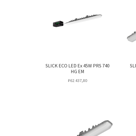
SLICK ECO LED Ex 45W PRS 740
SL
HG EM
₽
62 437,80