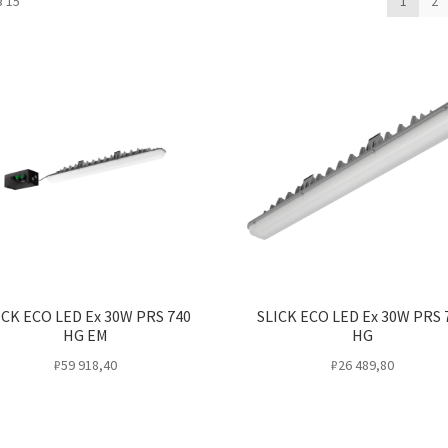
 15
1
2
ICK ECO LED Ex 30W PRS 740
SLICK ECO LED Ex 30W PRS 
HG EM
HG
₽
59 918,40
₽
26 489,80