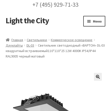
+7 (495) 929-71-33
Light the City
Перейти
Перейти
Меню
к
к
навигации
содержимому
Главная
Главная
Светильники
Коммерческое освещение
Даунлайты
DL-03
Светильник светодиодный «ВАРТОН» DL-03
FAQ про кронштейны
квадратный встраиваемый110*110*25 12W 4000K IP54/IP44
RAL9005 черный матовый
Бренды
Галерея
🔍
Доставка и оплата
Заказ проекта освещения