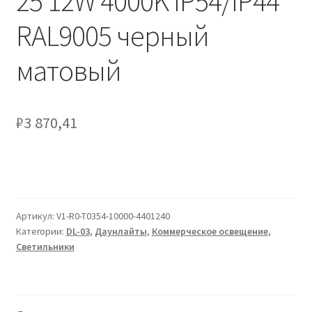
25 12W 4000K IP54/IP44
Сертификаты
RAL9005 черный
Таблица выбора вводного щитка
матовый
₽
3 870,41
Артикул:
V1-R0-T0354-10000-4401240
Категории:
DL-03
,
Даунлайты
,
Коммерческое освещение
,
Светильники