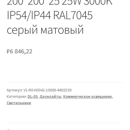
200*200*25 25W 3000K
Сертификаты
IP54/IP44 RAL7045
Таблица выбора вводного щитка
серый матовый
₽
6 846,22
Артикул:
V1-R0-H0342-10000-4402530
Категории:
DL-03
,
Даунлайты
,
Коммерческое освещение
,
Светильники