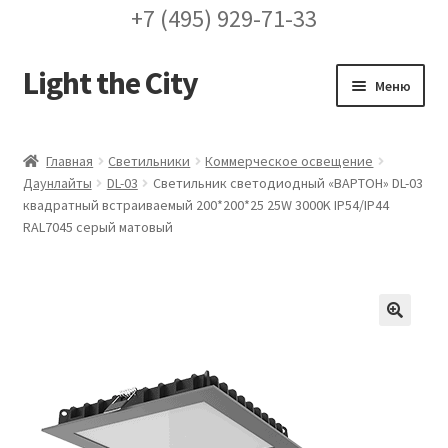
+7 (495) 929-71-33
Light the City
Перейти
Перейти
Меню
к
к
навигации
содержимому
Главная
Главная
Светильники
Коммерческое освещение
Даунлайты
DL-03
Светильник светодиодный «ВАРТОН» DL-03
FAQ про кронштейны
квадратный встраиваемый 200*200*25 25W 3000K IP54/IP44
RAL7045 серый матовый
Бренды
Галерея
🔍
Доставка и оплата
Заказ проекта освещения