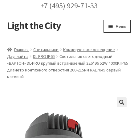
+7 (495) 929-71-33
Light the City
Перейти
Перейти
Меню
к
к
навигации
содержимому
Главная
Главная
Светильники
Коммерческое освещение
Даунлайты
DL PRO IP65
Светильник светодиодный
FAQ про кронштейны
«ВАРТОН» DL-PRO круглый встраиваемый 226*96 52W 4000K IP65
диаметр монтажного отверстия 200-215мм RAL7045 сервый
Бренды
матовый
Галерея
Доставка и оплата
🔍
Заказ проекта освещения