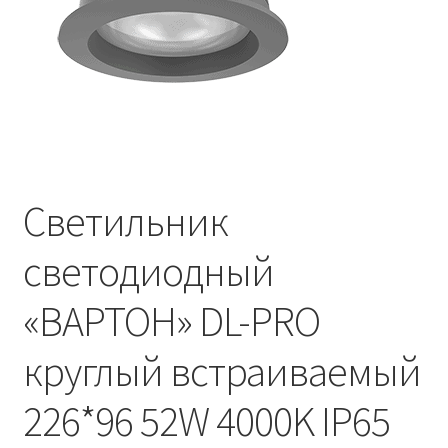
Контакты
Корзина
Маркировка опор «Opora engineering»
Мой аккаунт
Светильник
Обозначения стандартных установочных мест
кронштейнов «Opora Engineering»
светодиодный
Отправить заявку
«ВАРТОН» DL-PRO
Оформление заказа
круглый встраиваемый
Политика конфиденциальности
226*96 52W 4000K IP65