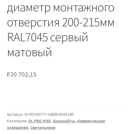
Сертификаты
диаметр монтажного
отверстия 200-215мм
Таблица выбора вводного щитка
RAL7045 сервый
матовый
₽
20 702,15
Артикул:
V1-R0-H0777-10000-6505240
Категории:
DL PRO IP65
,
Даунлайты
,
Коммерческое
освещение
,
Светильники