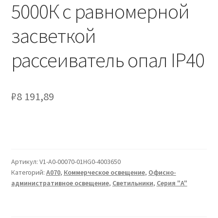
Сертификаты
5000К с равномерной
засветкой
Таблица выбора вводного щитка
рассеиватель опал IP40
₽
8 191,89
Артикул:
V1-A0-00070-01HG0-4003650
Категорий:
A070
,
Коммерческое освещение
,
Офисно-
административное освещение
,
Светильники
,
Серия "A"