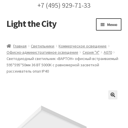
+7 (495) 929-71-33
Light the City
Перейти
Перейти
Меню
к
к
навигации
содержимому
Главная
Главная
Светильники
Коммерческое освещение
Офисно-административное освещение
Серия "A"
A070
FAQ про кронштейны
Светодиодный светильник «ВАРТОН» офисный встраиваемый
595*595*50мм 36 ВТ 5000К с равномерной засветкой
Бренды
рассеиватель опал IP40
Галерея
Доставка и оплата
🔍
Заказ проекта освещения