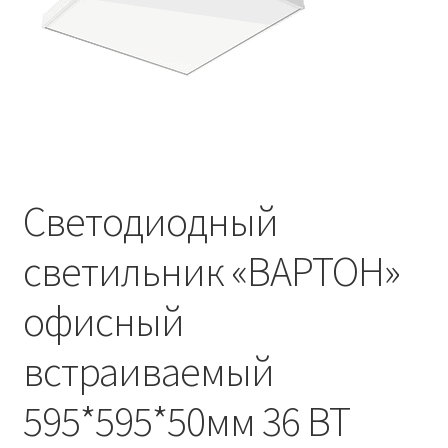
Контакты
Корзина
Маркировка опор «Opora engineering»
Мой аккаунт
Светодиодный
Обозначения стандартных установочных мест
кронштейнов «Opora Engineering»
светильник «ВАРТОН»
Отправить заявку
офисный
Оформление заказа
встраиваемый
Политика конфиденциальности
595*595*50мм 36 ВТ