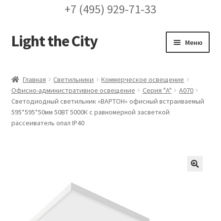
+7 (495) 929-71-33
Light the City
Перейти
Перейти
Меню
к
к
навигации
содержимому
Главная
Главная
Светильники
Коммерческое освещение
Офисно-административное освещение
Серия "A"
A070
FAQ про кронштейны
Светодиодный светильник «ВАРТОН» офисный встраиваемый
595*595*50мм 50ВТ 5000К с равномерной засветкой
Бренды
рассеиватель опал IP40
Галерея
Доставка и оплата
🔍
Заказ проекта освещения