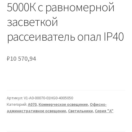
Сертификаты
5000К с равномерной
засветкой
Таблица выбора вводного щитка
рассеиватель опал IP40
₽
10 570,94
Артикул:
V1-A0-00070-01HG0-4005050
Категорий:
A070
,
Коммерческое освещение
,
Офисно-
административное освещение
,
Светильники
,
Серия "A"