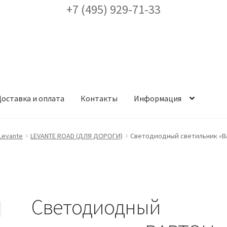
+7 (495) 929-71-33
оставка и оплата
Контакты
Информация
ея
Доставка и оплата
Заказ проекта освещения
Контакты
Корз
Levante
LEVANTE ROAD (ДЛЯ ДОРОГИ)
Светодиодный светильник «ВА
аккаунт
ест кронштейнов «Opora Engineering»
Отправить заявку
Светодиодный
альности
Сертификаты
Таблица выбора вводного щитка