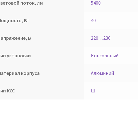
Световой поток, лм
5400
Мощность, Вт
40
Напряжение, В
220…230
Тип установки
Консольный
Материал корпуса
Алюминий
Тип КСС
Ш