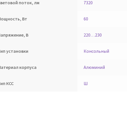
Световой поток, лм
7320
Мощность, Вт
60
Напряжение, В
220…230
Тип установки
Консольный
Материал корпуса
Алюминий
Тип КСС
Ш