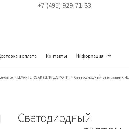
+7 (495) 929-71-33
оставка и оплата
Контакты
Информация
ея
Доставка и оплата
Заказ проекта освещения
Контакты
Корз
Levante
LEVANTE ROAD (ДЛЯ ДОРОГИ)
Светодиодный светильник «ВА
аккаунт
ест кронштейнов «Opora Engineering»
Отправить заявку
Светодиодный
альности
Сертификаты
Таблица выбора вводного щитка