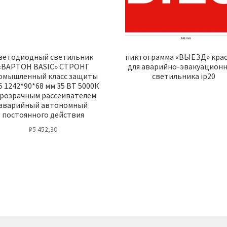
ветодиодный светильник
пиктограмма «ВЫЕЗД» кра
«ВАРТОН BASIC» СТРОНГ
для аварийно-эвакуацион
омышленный класс защиты
светильника ip20
5 1242*90*68 мм 35 ВТ 5000К
прозрачным рассеивателем
аварийный автономный
постоянного действия
₽
5 452,30