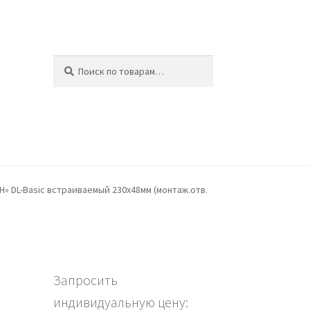
Искать:
Поиск
ина
 DL-Basic встраиваемый 230х48мм (монтаж.отв.
Запросить
индивидуальную цену: