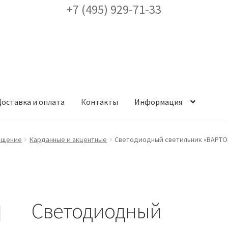
+7 (495) 929-71-33
оставка и оплата
Контакты
Информация
ея
Доставка и оплата
Заказ проекта освещения
Контакты
Корз
ещение
Карданные и акцентные
Светодиодный светильник «ВАРТОН»
аккаунт
ест кронштейнов «Opora Engineering»
Отправить заявку
Светодиодный
альности
Сертификаты
Таблица выбора вводного щитка