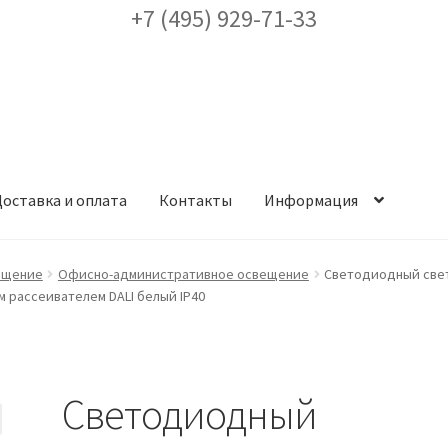
+7 (495) 929-71-33
оставка и оплата
Контакты
Информация
ея
Доставка и оплата
Заказ проекта освещения
Контакты
Корз
ещение
Офисно-административное освещение
Светодиодный свети
м рассеивателем DALI белый IP40
аккаунт
ест кронштейнов «Opora Engineering»
Отправить заявку
Светодиодный
альности
Сертификаты
Таблица выбора вводного щитка