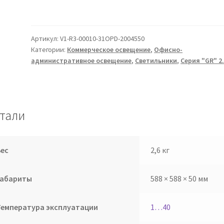
Артикул:
V1-R3-00010-31OPD-2004550
Категории:
Коммерческое освещение
,
Офисно-
административное освещение
,
Светильники
,
Серия "GR" 2
тали
Вес
2,6 кг
Габариты
588 × 588 × 50 мм
Температура эксплуатации
1…40