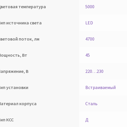
Цветовая температура
5000
Тип источника света
LED
Световой поток, лм
4700
Мощность, Вт
45
Напряжение, В
220…230
Тип установки
Встраиваемый
Материал корпуса
Сталь
Тип КСС
Д