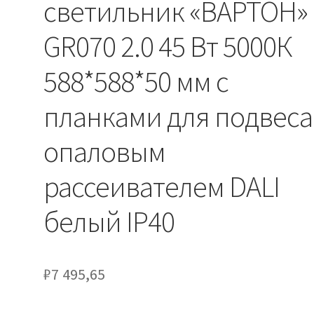
светильник «ВАРТОН»
GR070 2.0 45 Вт 5000К
588*588*50 мм с
планками для подвеса
опаловым
рассеивателем DALI
белый IP40
₽
7 495,65