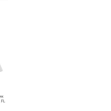
ик
 FL