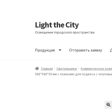
Light the City
Перейти
Перейти
к
к
Освещение городского пространства
навигации
содержимому
Продукция
Отправить заявку
Д
Главная
FAQ про кронштейны
Бренды
Галер
Главная
Светильники
Коммерческое осв
588*588*50 мм с планками для подвеса с опаловы
Маркировка опор «Opora engineering»
Мой 
Обозначения стандартных установочных м
Оформление заказа
Политика конфиденци
🔍