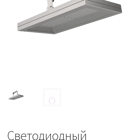
Контакты
Корзина
Маркировка опор «Opora engineering»
Мой аккаунт
Обозначения стандартных установочных мест
кронштейнов «Opora Engineering»
Отправить заявку
Оформление заказа
Политика конфиденциальности
Светодиодный