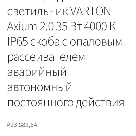
Сертификаты
светильник VARTON
Таблица выбора вводного щитка
Axium 2.0 35 Вт 4000 К
IP65 скоба с опаловым
рассеивателем
аварийный
автономный
постоянного действия
₽
23 882,64