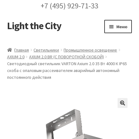
+7 (495) 929-71-33
Light the City
Перейти
Перейти
Меню
к
к
навигации
содержимому
Главная
Главная
Светильники
Промышленное освещение
AXIUM 2.0
AXIUM 2.0 BR (С ПОВОРОТНОЙ СКОБОЙ)
FAQ про кронштейны
Светодиодный светильник VARTON Axium 2.0 35 Вт 4000 К IP65
скоба с опаловым рассеивателем аварийный автономный
Бренды
постоянного действия
Галерея
Доставка и оплата
🔍
Заказ проекта освещения