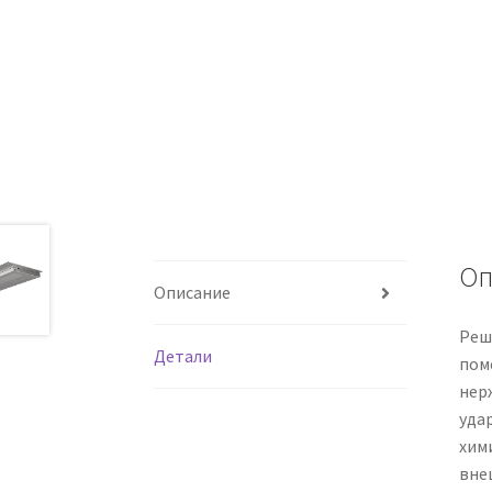
Оп
Описание
Реш
Детали
поме
нер
уда
хим
вне