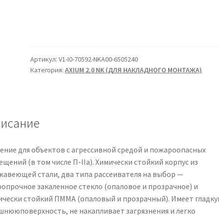
Артикул:
V1-I0-70592-NKA00-6505240
Категория:
AXIUM 2.0 NK (ДЛЯ НАКЛАДНОГО МОНТАЖА)
исание
ение для объектов с агрессивной средой и пожароопасных
щений (в том числе П-IIа). Химически стойкий корпус из
жавеющей стали, два типа рассеивателя на выбор —
ропрочное закаленное стекло (опаловое и прозрачное) и
ически стойкий ПММА (опаловый и прозрачный). Имеет гладк
шнююповерхность, не накапливает загрязнения и легко