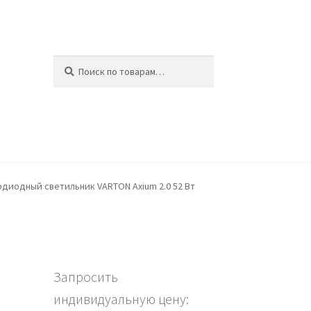
Искать:
Поиск
ина
диодный светильник VARTON Axium 2.0 52 Вт
Запросить
индивидуальную цену: