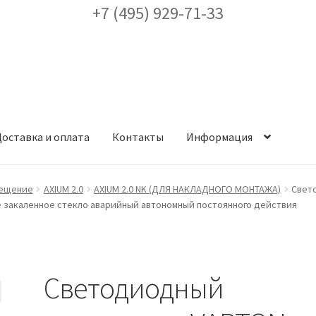
+7 (495) 929-71-33
оставка и оплата
Контакты
Информация
ея
Доставка и оплата
Заказ проекта освещения
Контакты
Корз
ещение
AXIUM 2.0
AXIUM 2.0 NK (ДЛЯ НАКЛАДНОГО МОНТАЖА)
Свето
ое закаленное стекло аварийный автономный постоянного действия
аккаунт
ест кронштейнов «Opora Engineering»
Отправить заявку
Светодиодный
альности
Сертификаты
Таблица выбора вводного щитка