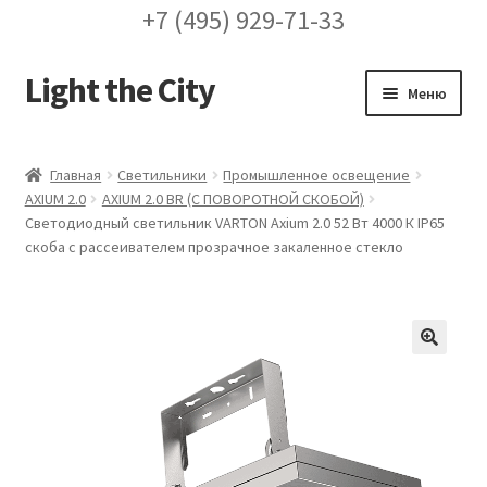
+7 (495) 929-71-33
Light the City
Перейти
Перейти
Меню
к
к
навигации
содержимому
Главная
Главная
Светильники
Промышленное освещение
AXIUM 2.0
AXIUM 2.0 BR (С ПОВОРОТНОЙ СКОБОЙ)
FAQ про кронштейны
Светодиодный светильник VARTON Axium 2.0 52 Вт 4000 К IP65
скоба с рассеивателем прозрачное закаленное стекло
Бренды
Галерея
🔍
Доставка и оплата
Заказ проекта освещения