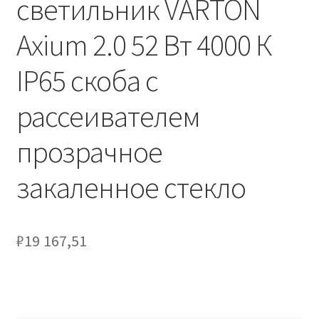
светильник VARTON
Сертификаты
Axium 2.0 52 Вт 4000 К
Таблица выбора вводного щитка
IP65 скоба с
рассеивателем
прозрачное
закаленное стекло
₽
19 167,51