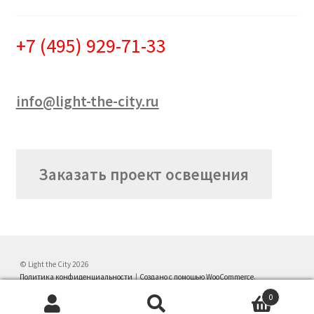
+7 (495) 929-71-33
info@light-the-city.ru
Заказать проект освещения
© Light the City 2026
Политика конфиденциальности
Создано с помощью WooCommerce
.
0
Искать:
Поиск