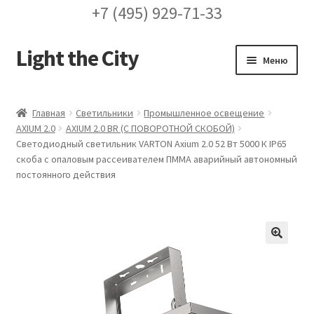
+7 (495) 929-71-33
Light the City
Перейти
Перейти
Меню
к
к
навигации
содержимому
Главная
Главная
Светильники
Промышленное освещение
AXIUM 2.0
AXIUM 2.0 BR (С ПОВОРОТНОЙ СКОБОЙ)
FAQ про кронштейны
Светодиодный светильник VARTON Axium 2.0 52 Вт 5000 К IP65
скоба с опаловым рассеивателем ПММА аварийный автономный
Бренды
постоянного действия
Галерея
Доставка и оплата
🔍
Заказ проекта освещения