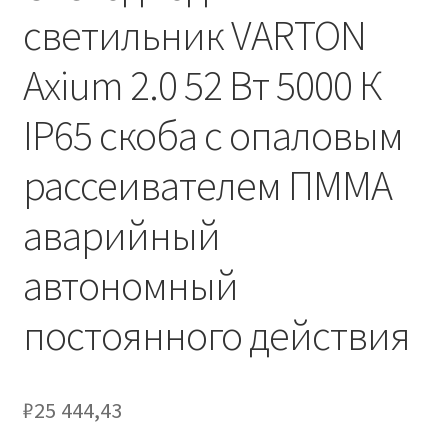
Сертификаты
светильник VARTON
Таблица выбора вводного щитка
Axium 2.0 52 Вт 5000 К
IP65 скоба с опаловым
рассеивателем ПММА
аварийный
автономный
постоянного действия
₽
25 444,43