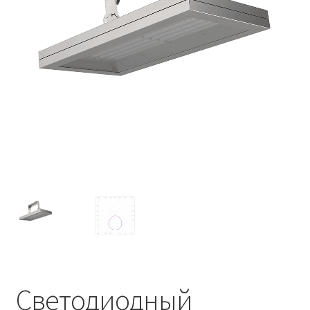
Контакты
Корзина
Маркировка опор «Opora engineering»
Мой аккаунт
Обозначения стандартных установочных мест
кронштейнов «Opora Engineering»
Отправить заявку
Оформление заказа
Политика конфиденциальности
Светодиодный