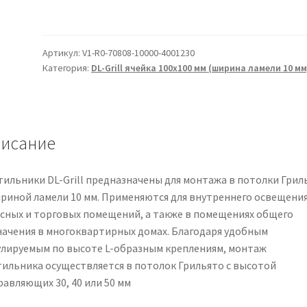
Артикул:
V1-R0-70808-10000-4001230
Категория:
DL-Grill ячейка 100х100 мм (ширина ламели 10 мм
исание
тильники DL-Grill предназначены для монтажа в потолки Грил
ириной ламели 10 мм. Применяются для внутреннего освещени
сных и торговых помещений, а также в помещениях общего
начения в многоквартирных домах. Благодаря удобным
улируемым по высоте L-образным креплениям, монтаж
тильника осуществляется в потолок Грильято с высотой
равляющих 30, 40 или 50 мм