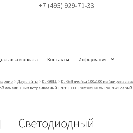
+7 (495) 929-71-33
оставка и оплата
Контакты
Информация
ея
Доставка и оплата
Заказ проекта освещения
Контакты
Корз
ещение
Даунлайты
DL-GRILL
DL-Grill ячейка 100х100 мм (ширина лам
ной ламели 10 мм встраиваемый 12Вт 3000 К 90х90х160 мм RAL7045 серый
аккаунт
ест кронштейнов «Opora Engineering»
Отправить заявку
Светодиодный
альности
Сертификаты
Таблица выбора вводного щитка