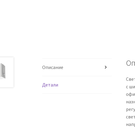
Оп
Описание
Све
Детали
с ш
офи
наз
рег
све
нап