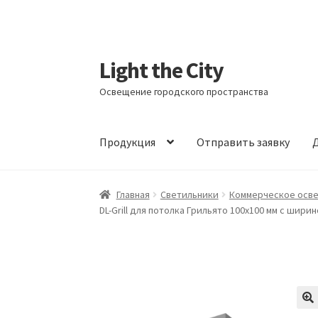
Light the City
Перейти
Перейти
к
к
Освещение городского пространства
навигации
содержимому
Продукция
Отправить заявку
Д
Главная
FAQ про кронштейны
Бренды
Галер
Главная
Светильники
Коммерческое осв
DL-Grill для потолка Грильято 100х100 мм с шири
Маркировка опор «Opora engineering»
Мой 
Обозначения стандартных установочных м
Оформление заказа
Политика конфиденци
🔍