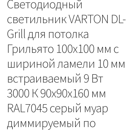
Светодиодный
Сертификаты
светильник VARTON DL-
Таблица выбора вводного щитка
Grill для потолка
Грильято 100х100 мм с
шириной ламели 10 мм
встраиваемый 9 Вт
3000 К 90х90х160 мм
RAL7045 серый муар
диммируемый по