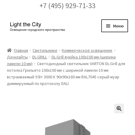
+7 (495) 929-71-33
Перейти
Перейти
Меню
к
к
навигации
содержимому
Главная
Главная
Светильники
Коммерческое освещение
Даунлайты
DL-GRILL
DL-Grill ячейка 100х100 мм (ширина
FAQ про кронштейны
ламели 10 мм)
Светодиодный светильник VARTON DL-Grill для
потолка Грильято 100х100 мм с шириной ламели 10 мм
Бренды
встраиваемый 9 Вт 3000 К 90х90х160 мм RAL7045 серый муар
диммируемый по протоколу DALI
Галерея
Доставка и оплата
🔍
Заказ проекта освещения