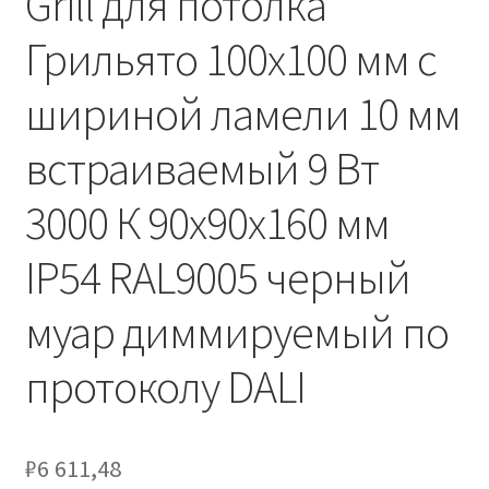
Grill для потолка
Сертификаты
Грильято 100х100 мм с
Таблица выбора вводного щитка
шириной ламели 10 мм
встраиваемый 9 Вт
3000 К 90х90х160 мм
IP54 RAL9005 черный
муар диммируемый по
протоколу DALI
₽
6 611,48