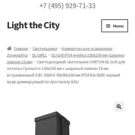
+7 (495) 929-71-33
Light the City
Перейти
Перейти
Меню
к
к
навигации
содержимому
Главная
Главная
Светильники
Коммерческое освещение
Даунлайты
DL-GRILL
DL-Grill IP54 ячейка 100х100 мм (ширина
FAQ про кронштейны
ламели 10 мм)
Светодиодный светильник VARTON DL-Grill для
потолка Грильято 100х100 мм с шириной ламели 10 мм
Бренды
встраиваемый 9 Вт 3000 К 90х90х160 мм IP54 RAL9005 черный
муар диммируемый по протоколу DALI
Галерея
Доставка и оплата
🔍
Заказ проекта освещения