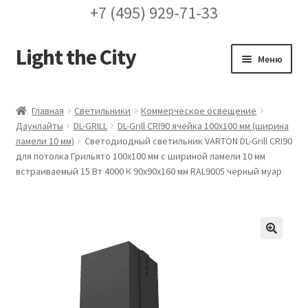
+7 (495) 929-71-33
Light the City
Перейти
Перейти
Меню
к
к
навигации
содержимому
Главная
Главная
Светильники
Коммерческое освещение
Даунлайты
DL-GRILL
DL-Grill CRI90 ячейка 100х100 мм (ширина
FAQ про кронштейны
ламели 10 мм)
Светодиодный светильник VARTON DL-Grill CRI90
для потолка Грильято 100х100 мм с шириной ламели 10 мм
Бренды
встраиваемый 15 Вт 4000 К 90х90х160 мм RAL9005 черный муар
Галерея
Доставка и оплата
🔍
Заказ проекта освещения