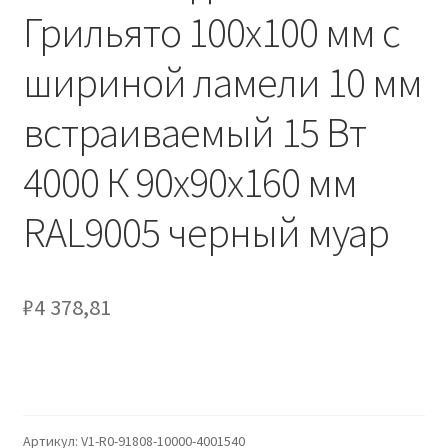
Сертификаты
Грильято 100х100 мм с
Таблица выбора вводного щитка
шириной ламели 10 мм
встраиваемый 15 Вт
4000 К 90х90х160 мм
RAL9005 черный муар
₽
4 378,81
Артикул:
V1-R0-91808-10000-4001540