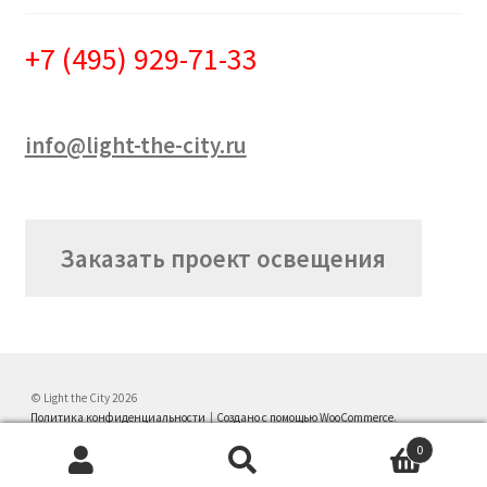
+7 (495) 929-71-33
info@light-the-city.ru
Заказать проект освещения
© Light the City 2026
Политика конфиденциальности
Создано с помощью WooCommerce
.
0
Искать:
Поиск