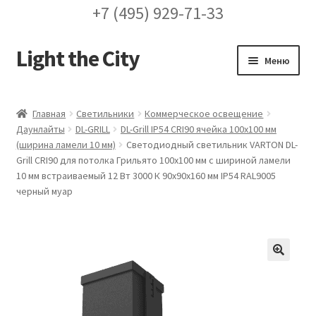
+7 (495) 929-71-33
Light the City
Перейти
Перейти
Меню
к
к
навигации
содержимому
Главная
Главная
Светильники
Коммерческое освещение
Даунлайты
DL-GRILL
DL-Grill IP54 CRI90 ячейка 100х100 мм
FAQ про кронштейны
(ширина ламели 10 мм)
Светодиодный светильник VARTON DL-
Grill CRI90 для потолка Грильято 100х100 мм с шириной ламели
Бренды
10 мм встраиваемый 12 Вт 3000 К 90х90х160 мм IP54 RAL9005
черный муар
Галерея
Доставка и оплата
🔍
Заказ проекта освещения