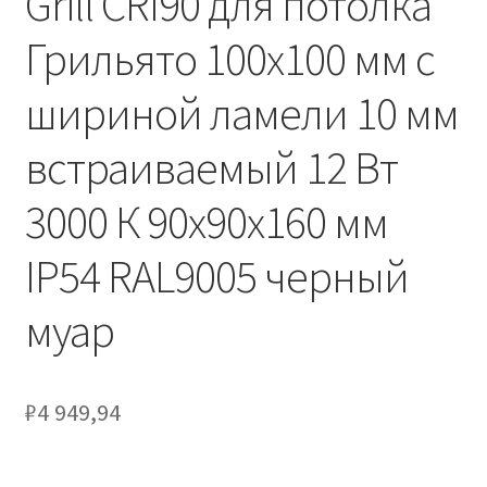
Grill CRI90 для потолка
Сертификаты
Грильято 100х100 мм с
Таблица выбора вводного щитка
шириной ламели 10 мм
встраиваемый 12 Вт
3000 К 90х90х160 мм
IP54 RAL9005 черный
муар
₽
4 949,94