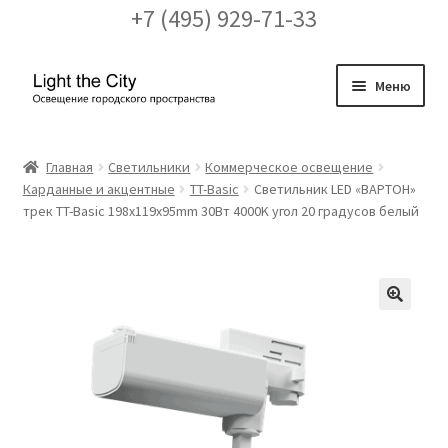
+7 (495) 929-71-33
Перейти
Перейти
Меню
к
к
навигации
содержимому
Главная
Главная
Светильники
Коммерческое освещение
Карданные и акцентные
TT-Basic
Cветильник LED «ВАРТОН»
FAQ про кронштейны
трек TT-Basic 198x119x95mm 30Вт 4000K угол 20 градусов белый
Бренды
Галерея
🔍
Доставка и оплата
Заказ проекта освещения