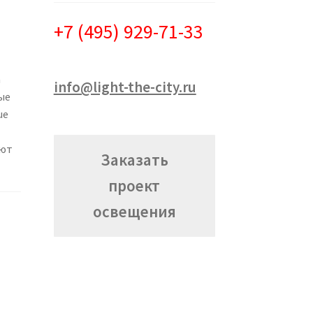
+7 (495) 929-71-33
а
info@light-the-city.ru
ые
ue
ают
Заказать
проект
освещения