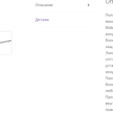
Оп
Описание
Пол
Детали
мак
Wid
ано
бло
защ
Лин
опт
уст
кон
Про
бок
люб
Про
вер
пов