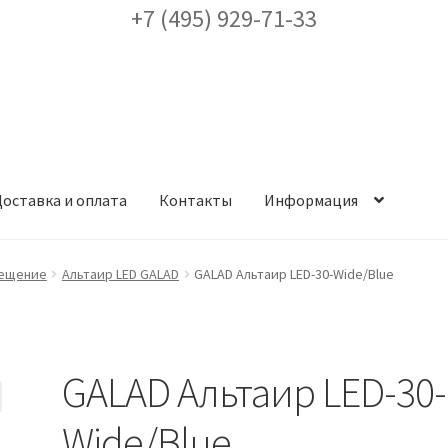
+7 (495) 929-71-33
оставка и оплата
Контакты
Информация
ея
Доставка и оплата
Заказ проекта освещения
Контакты
Корз
вещение
Альтаир LED GALAD
GALAD Альтаир LED-30-Wide/Blue
аккаунт
ест кронштейнов «Opora Engineering»
Отправить заявку
GALAD Альтаир LED-30-
альности
Сертификаты
Таблица выбора вводного щитка
Wide/Blue