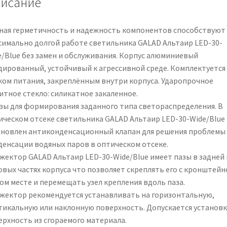
исание
ная герметичность и надежность компонентов способствуют
симально долгой работе светильника GALAD Альтаир LED-30-
e/Blue без замен и обслуживания. Корпус алюминиевый
дированный, устойчивый к агрессивной среде. Комплектуется
ком питания, закреплённым внутри корпуса. Ударопрочное
итное стекло: силикатное закаленное.
зы для формирования заданного типа светораспределения. В
ическом отсеке светильника GALAD Альтаир LED-30-Wide/Blue
ановлен антиконденсационный клапан для решения проблемы
денсации водяных паров в оптическом отсеке.
жектор GALAD Альтаир LED-30-Wide/Blue имеет пазы в задней 
овых частях корпуса что позволяет скреплять его с кронштейн
ом месте и перемещать узел крепления вдоль паза.
жектор рекомендуется устанавливать на горизонтальную,
тикальную или наклонную поверхность. Допускается установк
ерхность из сгораемого материала.