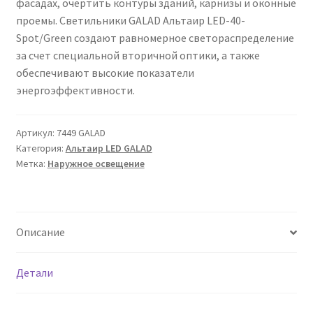
фасадах, очертить контуры зданий, карнизы и оконные
Сертификаты
проемы. Светильники GALAD Альтаир LED-40-
Spot/Green создают равномерное светораспределение
Таблица выбора вводного щитка
за счет специальной вторичной оптики, а также
обеспечивают высокие показатели
энергоэффективности.
Артикул:
7449 GALAD
Категория:
Альтаир LED GALAD
Метка:
Наружное освещение
Описание
Детали