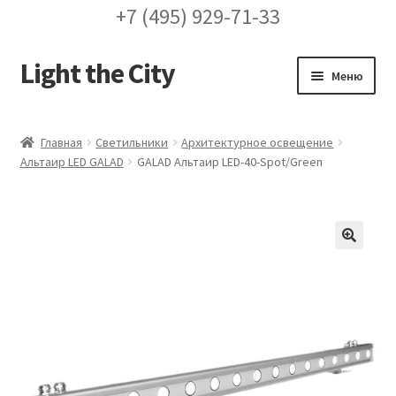
+7 (495) 929-71-33
Light the City
Перейти
Перейти
Меню
к
к
навигации
содержимому
Главная
Главная
Светильники
Архитектурное освещение
Альтаир LED GALAD
GALAD Альтаир LED-40-Spot/Green
FAQ про кронштейны
Бренды
Галерея
🔍
Доставка и оплата
Заказ проекта освещения