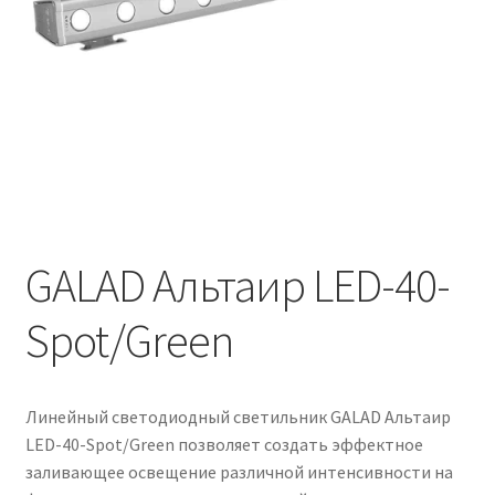
Контакты
Корзина
Маркировка опор «Opora engineering»
Мой аккаунт
Обозначения стандартных установочных мест
кронштейнов «Opora Engineering»
GALAD Альтаир LED-40-
Spot/Green
Отправить заявку
Оформление заказа
Линейный светодиодный светильник GALAD Альтаир
Политика конфиденциальности
LED-40-Spot/Green позволяет создать эффектное
заливающее освещение различной интенсивности на