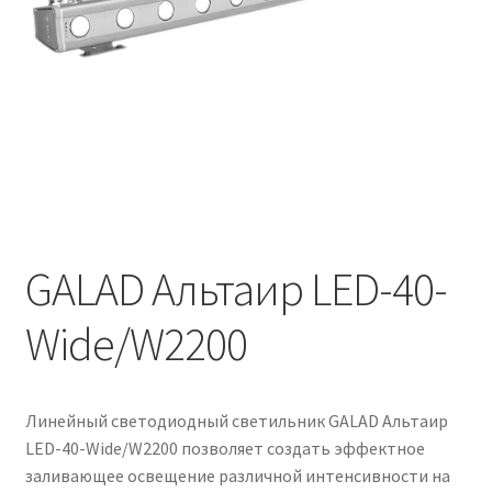
Контакты
Корзина
Маркировка опор «Opora engineering»
Мой аккаунт
Обозначения стандартных установочных мест
кронштейнов «Opora Engineering»
GALAD Альтаир LED-40-
Wide/W2200
Отправить заявку
Оформление заказа
Линейный светодиодный светильник GALAD Альтаир
Политика конфиденциальности
LED-40-Wide/W2200 позволяет создать эффектное
заливающее освещение различной интенсивности на