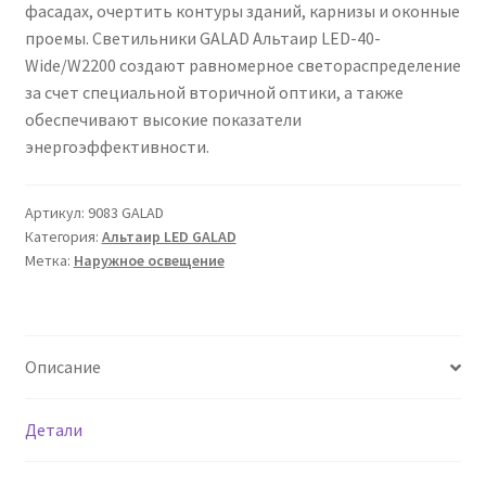
фасадах, очертить контуры зданий, карнизы и оконные
Сертификаты
проемы. Светильники GALAD Альтаир LED-40-
Wide/W2200 создают равномерное светораспределение
Таблица выбора вводного щитка
за счет специальной вторичной оптики, а также
обеспечивают высокие показатели
энергоэффективности.
Артикул:
9083 GALAD
Категория:
Альтаир LED GALAD
Метка:
Наружное освещение
Описание
Детали