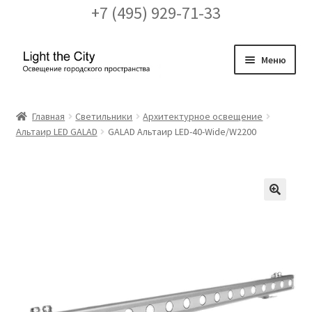
+7 (495) 929-71-33
Перейти
Перейти
Меню
к
к
навигации
содержимому
Главная
Главная
Светильники
Архитектурное освещение
Альтаир LED GALAD
GALAD Альтаир LED-40-Wide/W2200
FAQ про кронштейны
Бренды
Галерея
🔍
Доставка и оплата
Заказ проекта освещения