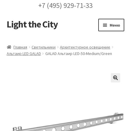
+7 (495) 929-71-33
Light the City
Перейти
Перейти
Меню
к
к
навигации
содержимому
Главная
Главная
Светильники
Архитектурное освещение
Альтаир LED GALAD
GALAD Альтаир LED-50-Medium/Green
FAQ про кронштейны
Бренды
Галерея
🔍
Доставка и оплата
Заказ проекта освещения