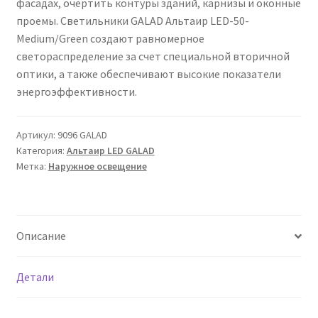
фасадах, очертить контуры зданий, карнизы и оконные
Сертификаты
проемы. Светильники GALAD Альтаир LED-50-
Medium/Green создают равномерное
Таблица выбора вводного щитка
светораспределение за счет специальной вторичной
оптики, а также обеспечивают высокие показатели
энергоэффективности.
Артикул:
9096 GALAD
Категория:
Альтаир LED GALAD
Метка:
Наружное освещение
Описание
Детали