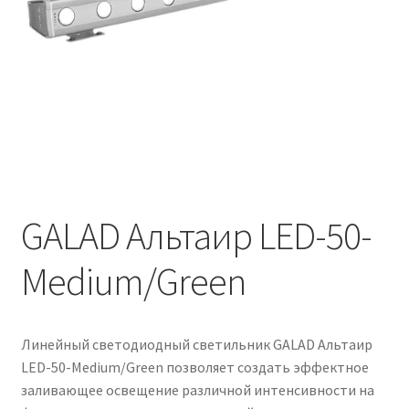
Контакты
Корзина
Маркировка опор «Opora engineering»
Мой аккаунт
Обозначения стандартных установочных мест
кронштейнов «Opora Engineering»
GALAD Альтаир LED-50-
Medium/Green
Отправить заявку
Оформление заказа
Линейный светодиодный светильник GALAD Альтаир
Политика конфиденциальности
LED-50-Medium/Green позволяет создать эффектное
заливающее освещение различной интенсивности на