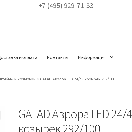
+7 (495) 929-71-33
оставка и оплата
Контакты
Информация
ея
Доставка и оплата
Заказ проекта освещения
Контакты
Корз
штейны и козырьки
GALAD Аврора LED 24/48 козырек 292/100
аккаунт
ест кронштейнов «Opora Engineering»
Отправить заявку
GALAD Аврора LED 24/
альности
Сертификаты
Таблица выбора вводного щитка
козырек 292/100