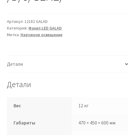
Сертификаты
Таблица выбора вводного щитка
Артикул:
12182 GALAD
Категория:
Факел LED GALAD
Метка:
Наружное освещение
Детали
Детали
Вес
12 кг
Габариты
470 × 450 × 600 мм