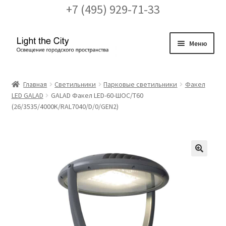
+7 (495) 929-71-33
Перейти
Перейти
Меню
к
к
навигации
содержимому
Главная
Главная
Светильники
Парковые светильники
Факел
LED GALAD
GALAD Факел LED-60-ШОС/Т60
FAQ про кронштейны
(26/3535/4000K/RAL7040/D/0/GEN2)
Бренды
Галерея
🔍
Доставка и оплата
Заказ проекта освещения