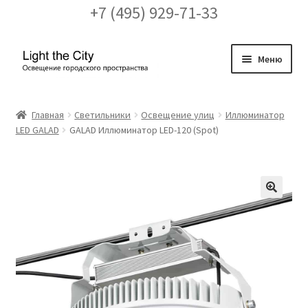
+7 (495) 929-71-33
Перейти
Перейти
Меню
к
к
навигации
содержимому
Главная
Главная
Светильники
Освещение улиц
Иллюминатор
LED GALAD
GALAD Иллюминатор LED-120 (Spot)
FAQ про кронштейны
Бренды
Галерея
🔍
Доставка и оплата
Заказ проекта освещения