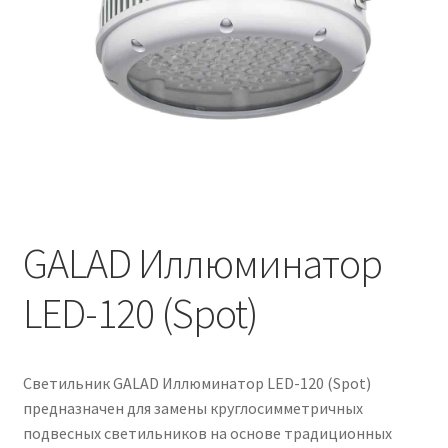
Контакты
Корзина
Маркировка опор «Opora engineering»
Мой аккаунт
Обозначения стандартных установочных мест
кронштейнов «Opora Engineering»
GALAD Иллюминатор
LED-120 (Spot)
Отправить заявку
Оформление заказа
Светильник GALAD Иллюминатор LED-120 (Spot)
Политика конфиденциальности
предназначен для замены круглосимметричных
подвесных светильников на основе традиционных