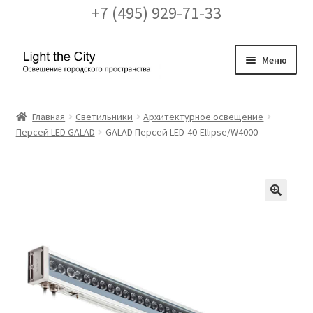
+7 (495) 929-71-33
Перейти
Перейти
Меню
к
к
навигации
содержимому
Главная
Главная
Светильники
Архитектурное освещение
Персей LED GALAD
GALAD Персей LED-40-Ellipse/W4000
FAQ про кронштейны
Бренды
Галерея
🔍
Доставка и оплата
Заказ проекта освещения