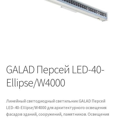
Контакты
Корзина
Маркировка опор «Opora engineering»
Мой аккаунт
Обозначения стандартных установочных мест
кронштейнов «Opora Engineering»
GALAD Персей LED-40-
Ellipse/W4000
Отправить заявку
Оформление заказа
Линейный светодиодный светильник GALAD Персей
Политика конфиденциальности
LED-40-Ellipse/W4000 для архитектурного освещения
фасадов зданий, сооружений, памятников. Освещения