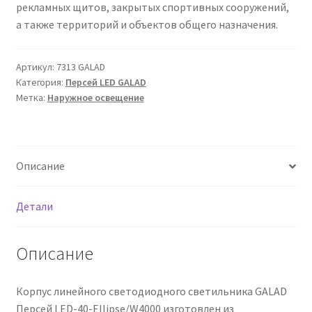
рекламных щитов, закрытых спортивных сооружений,
Сертификаты
а также территорий и объектов общего назначения.
Таблица выбора вводного щитка
Артикул:
7313 GALAD
Категория:
Персей LED GALAD
Метка:
Наружное освещение
Описание
Детали
Описание
Корпус линейного светодиодного светильника GALAD
Персей LED-40-Ellipse/W4000 изготовлен из