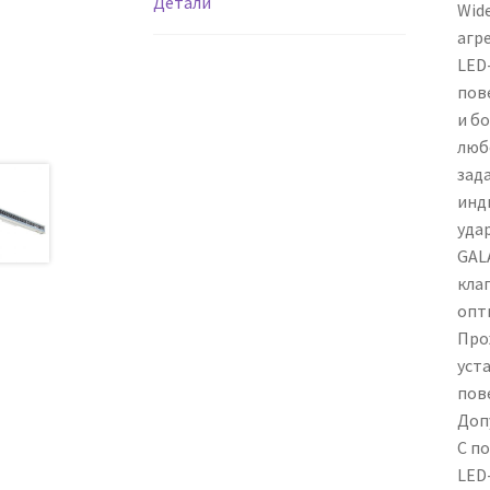
Детали
Wid
агр
LED-
пов
и б
люб
зад
инд
уда
GAL
кла
опт
Про
уст
пов
Доп
С п
LED