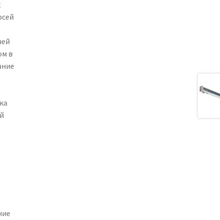
к
рсей
ней
ом в
ание
ка
й
ние