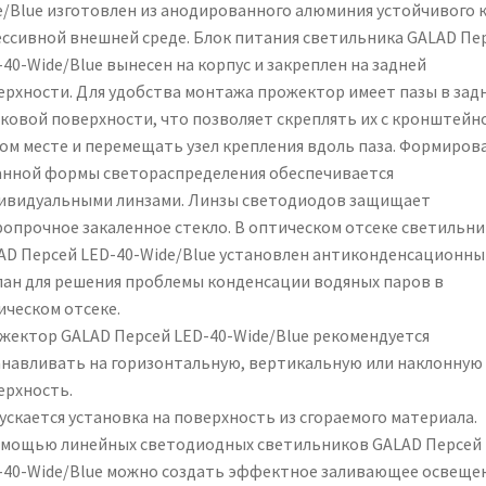
e/Blue изготовлен из анодированного алюминия устойчивого 
ессивной внешней среде. Блок питания светильника GALAD Пе
40-Wide/Blue вынесен на корпус и закреплен на задней
ерхности. Для удобства монтажа прожектор имеет пазы в зад
оковой поверхности, что позволяет скреплять их с кронштейн
ом месте и перемещать узел крепления вдоль паза. Формиров
анной формы светораспределения обеспечивается
ивидуальными линзами. Линзы светодиодов защищает
ропрочное закаленное стекло. В оптическом отсеке светильни
AD Персей LED-40-Wide/Blue установлен антиконденсационны
пан для решения проблемы конденсации водяных паров в
ическом отсеке.
жектор GALAD Персей LED-40-Wide/Blue рекомендуется
анавливать на горизонтальную, вертикальную или наклонную
ерхность.
ускается установка на поверхность из сгораемого материала.
омощью линейных светодиодных светильников GALAD Персей
-40-Wide/Blue можно создать эффектное заливающее освеще