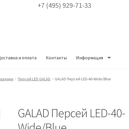
+7 (495) 929-71-33
оставка и оплата
Контакты
Информация
ея
Доставка и оплата
Заказ проекта освещения
Контакты
Корз
вещение
Персей LED GALAD
GALAD Персей LED-40-Wide/Blue
аккаунт
ест кронштейнов «Opora Engineering»
Отправить заявку
GALAD Персей LED-40-
альности
Сертификаты
Таблица выбора вводного щитка
Wide/Blue