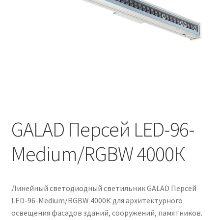
Контакты
Корзина
Маркировка опор «Opora engineering»
Мой аккаунт
Обозначения стандартных установочных мест
кронштейнов «Opora Engineering»
GALAD Персей LED-96-
Medium/RGBW 4000К
Отправить заявку
Оформление заказа
Линейный светодиодный светильник GALAD Персей
Политика конфиденциальности
LED-96-Medium/RGBW 4000К для архитектурного
освещения фасадов зданий, сооружений, памятников.