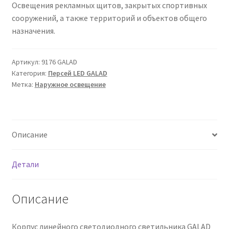
Освещения рекламных щитов, закрытых спортивных
Сертификаты
сооружений, а также территорий и объектов общего
назначения.
Таблица выбора вводного щитка
Артикул:
9176 GALAD
Категория:
Персей LED GALAD
Метка:
Наружное освещение
Описание
Детали
Описание
Корпус линейного светодиодного светильника GALAD