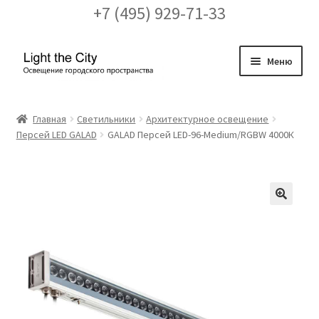
+7 (495) 929-71-33
Перейти
Перейти
Меню
к
к
навигации
содержимому
Главная
Главная
Светильники
Архитектурное освещение
Персей LED GALAD
GALAD Персей LED-96-Medium/RGBW 4000К
FAQ про кронштейны
Бренды
Галерея
🔍
Доставка и оплата
Заказ проекта освещения