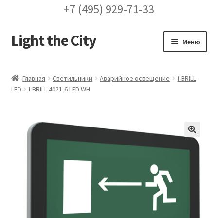
+7 (495) 929-71-33
Light the City
Перейти
Перейти
Меню
к
к
навигации
содержимому
Главная
Главная
Светильники
Аварийное освещение
I-BRILL
LED
I-BRILL 4021-6 LED WH
FAQ про кронштейны
Бренды
Галерея
🔍
Доставка и оплата
Заказ проекта освещения