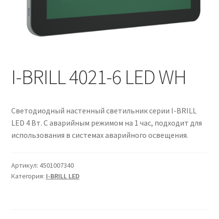
Контакты
Корзина
Маркировка опор «Opora engineering»
I-BRILL 4021-6 LED WH
Мой аккаунт
Обозначения стандартных установочных мест
Светодиодный настенный светильник серии I-BRILL
кронштейнов «Opora Engineering»
LED 4 Вт. С аварийным режимом на 1 час, подходит для
использования в системах аварийного освещения.
Отправить заявку
Артикул:
4501007340
Оформление заказа
Категория:
I-BRILL LED
Политика конфиденциальности