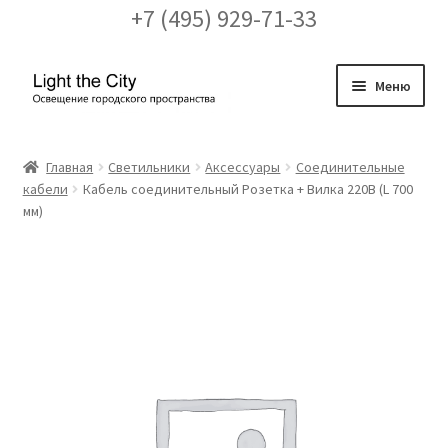
+7 (495) 929-71-33
Перейти
Перейти
Меню
к
к
навигации
содержимому
Главная
Главная
Светильники
Аксессуары
Соединительные
кабели
Кабель соединительный Розетка + Вилка 220В (L 700
FAQ про кронштейны
мм)
Бренды
Галерея
Доставка и оплата
Заказ проекта освещения