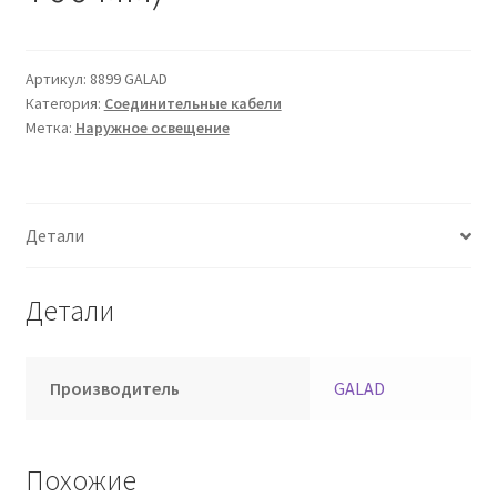
Сертификаты
Таблица выбора вводного щитка
Артикул:
8899 GALAD
Категория:
Соединительные кабели
Метка:
Наружное освещение
Детали
Детали
Производитель
GALAD
Похожие