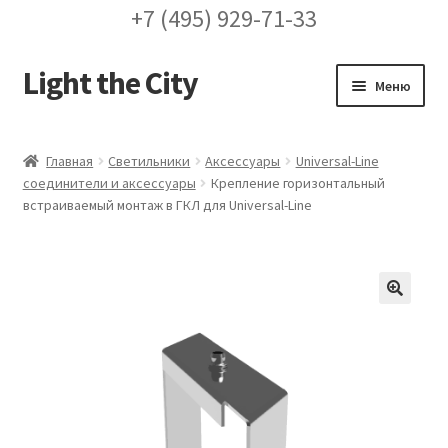
+7 (495) 929-71-33
Light the City
Перейти
Перейти
Меню
к
к
навигации
содержимому
Главная
Главная
Светильники
Аксессуары
Universal-Line
соединители и аксессуары
Крепление горизонтальный
FAQ про кронштейны
встраиваемый монтаж в ГКЛ для Universal-Line
Бренды
Галерея
🔍
Доставка и оплата
Заказ проекта освещения