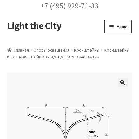
+7 (495) 929-71-33
Light the City
Перейти
Перейти
Меню
к
к
навигации
содержимому
Главная
Главная
Опоры освещения
Кронштейны
Кронштейны
К3К
Кронштейн К3К-0,5-1,5-0,075-0,048-90/120
FAQ про кронштейны
Бренды
Галерея
🔍
Доставка и оплата
Заказ проекта освещения