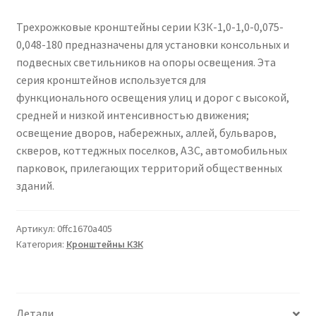
Сертификаты
Трехрожковые кронштейны серии К3К-1,0-1,0-0,075-
Таблица выбора вводного щитка
0,048-180 предназначены для установки консольных и
подвесных светильников на опоры освещения. Эта
серия кронштейнов используется для
функционального освещения улиц и дорог с высокой,
средней и низкой интенсивностью движения;
освещение дворов, набережных, аллей, бульваров,
скверов, коттеджных поселков, АЗС, автомобильных
парковок, прилегающих территорий общественных
зданий.
Артикул:
0ffc1670a405
Категория:
Кронштейны К3К
Детали