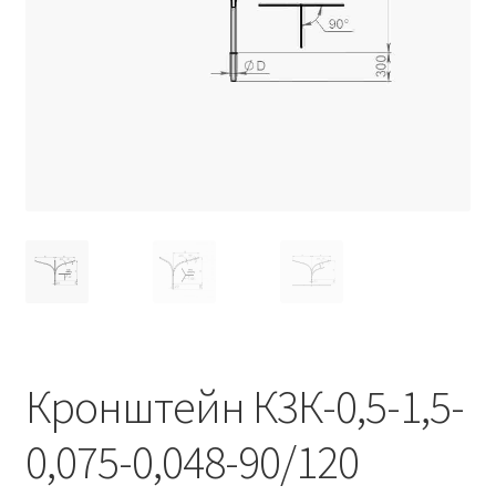
Контакты
Корзина
Маркировка опор «Opora engineering»
Мой аккаунт
Обозначения стандартных установочных мест
кронштейнов «Opora Engineering»
Отправить заявку
Оформление заказа
Кронштейн К3К-0,5-1,5-
Политика конфиденциальности
0,075-0,048-90/120