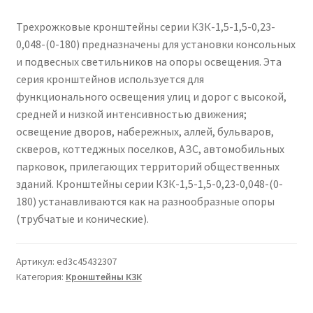
Сертификаты
Трехрожковые кронштейны серии К3К-1,5-1,5-0,23-
Таблица выбора вводного щитка
0,048-(0-180) предназначены для установки консольных
и подвесных светильников на опоры освещения. Эта
серия кронштейнов используется для
функционального освещения улиц и дорог с высокой,
средней и низкой интенсивностью движения;
освещение дворов, набережных, аллей, бульваров,
скверов, коттеджных поселков, АЗС, автомобильных
парковок, прилегающих территорий общественных
зданий. Кронштейны серии К3К-1,5-1,5-0,23-0,048-(0-
180) устанавливаются как на разнообразные опоры
(трубчатые и конические).
Артикул:
ed3c45432307
Категория:
Кронштейны К3К