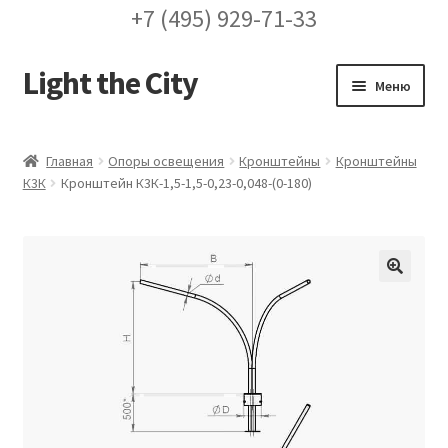
+7 (495) 929-71-33
Light the City
Перейти
Перейти
Меню
к
к
навигации
содержимому
Главная
Главная
Опоры освещения
Кронштейны
Кронштейны
К3К
Кронштейн К3К-1,5-1,5-0,23-0,048-(0-180)
FAQ про кронштейны
Бренды
Галерея
🔍
Доставка и оплата
Заказ проекта освещения