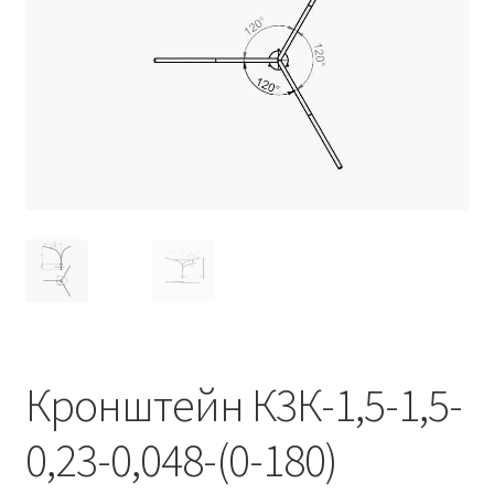
Контакты
Корзина
Маркировка опор «Opora engineering»
Мой аккаунт
Обозначения стандартных установочных мест
кронштейнов «Opora Engineering»
Отправить заявку
Оформление заказа
Кронштейн К3К-1,5-1,5-
Политика конфиденциальности
0,23-0,048-(0-180)