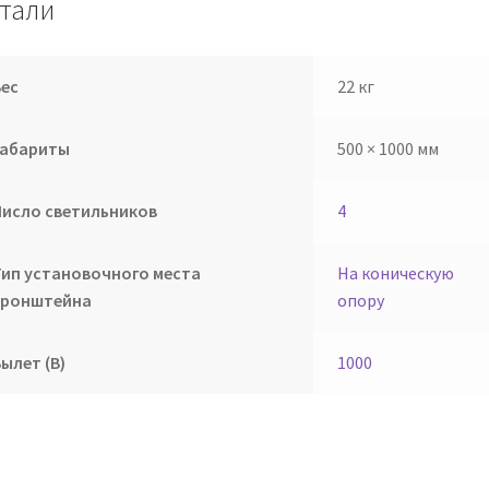
тали
Вес
22 кг
Габариты
500 × 1000 мм
Число светильников
4
Тип установочного места
На коническую
кронштейна
опору
ылет (В)
1000