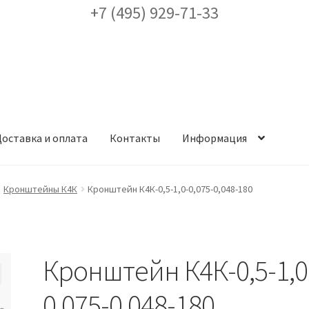
+7 (495) 929-71-33
оставка и оплата
Контакты
Информация
ея
Доставка и оплата
Заказ проекта освещения
Контакты
Корз
Кронштейны К4К
Кронштейн К4К-0,5-1,0-0,075-0,048-180
аккаунт
ест кронштейнов «Opora Engineering»
Отправить заявку
Кронштейн К4К-0,5-1,0
альности
Сертификаты
Таблица выбора вводного щитка
0,075-0,048-180