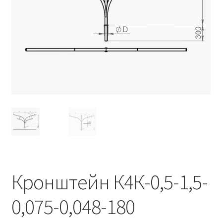
Контакты
Корзина
Маркировка опор «Opora engineering»
Мой аккаунт
Обозначения стандартных установочных мест
кронштейнов «Opora Engineering»
Отправить заявку
Оформление заказа
Кронштейн К4К-0,5-1,5-
Политика конфиденциальности
0,075-0,048-180