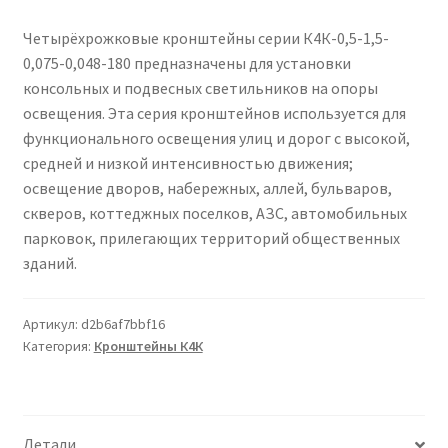
Сертификаты
Четырёхрожковые кронштейны серии К4К-0,5-1,5-
Таблица выбора вводного щитка
0,075-0,048-180 предназначены для установки
консольных и подвесных светильников на опоры
освещения. Эта серия кронштейнов используется для
функционального освещения улиц и дорог с высокой,
средней и низкой интенсивностью движения;
освещение дворов, набережных, аллей, бульваров,
скверов, коттеджных поселков, АЗС, автомобильных
парковок, прилегающих территорий общественных
зданий.
Артикул:
d2b6af7bbf16
Категория:
Кронштейны К4К
Детали