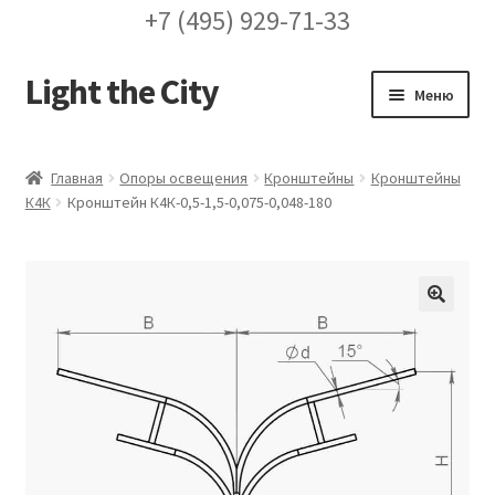
+7 (495) 929-71-33
Light the City
Перейти
Перейти
Меню
к
к
навигации
содержимому
Главная
Главная
Опоры освещения
Кронштейны
Кронштейны
К4К
Кронштейн К4К-0,5-1,5-0,075-0,048-180
FAQ про кронштейны
Бренды
Галерея
🔍
Доставка и оплата
Заказ проекта освещения