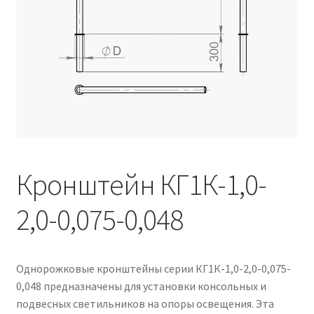
Контакты
Корзина
Маркировка опор «Opora engineering»
Мой аккаунт
Обозначения стандартных установочных мест
кронштейнов «Opora Engineering»
Кронштейн КГ1К-1,0-
2,0-0,075-0,048
Отправить заявку
Оформление заказа
Однорожковые кронштейны серии КГ1К-1,0-2,0-0,075-
Политика конфиденциальности
0,048 предназначены для установки консольных и
подвесных светильников на опоры освещения. Эта