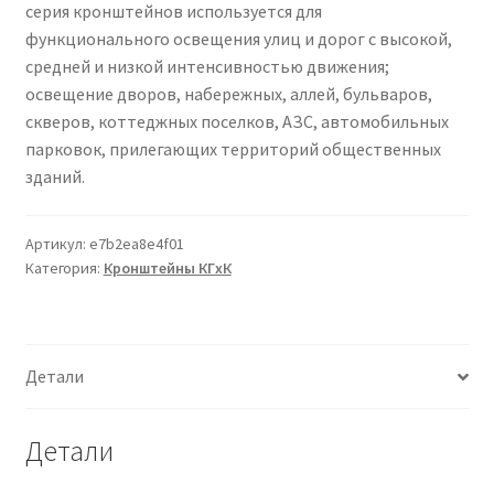
серия кронштейнов используется для
Сертификаты
функционального освещения улиц и дорог с высокой,
средней и низкой интенсивностью движения;
Таблица выбора вводного щитка
освещение дворов, набережных, аллей, бульваров,
скверов, коттеджных поселков, АЗС, автомобильных
парковок, прилегающих территорий общественных
зданий.
Артикул:
e7b2ea8e4f01
Категория:
Кронштейны КГxК
Детали
Детали