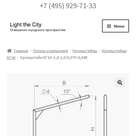
+7 (495) 929-71-33
Перейти
Перейти
Меню
к
к
навигации
содержимому
Главная
Главная
Опоры освещения
Кронштейны
Кронштейны
КГxК
Кронштейн КГ1К-1,0-2,0-0,075-0,048
FAQ про кронштейны
Бренды
Галерея
🔍
Доставка и оплата
Заказ проекта освещения