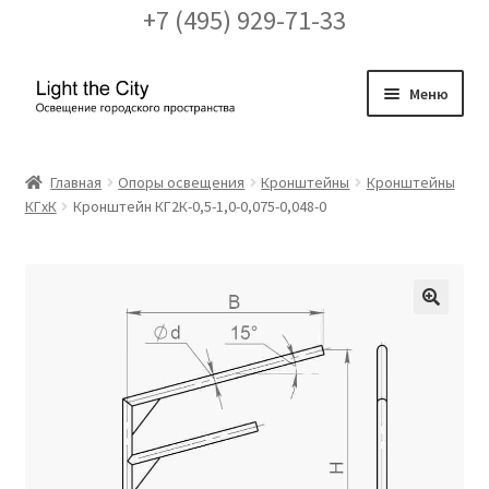
+7 (495) 929-71-33
Перейти
Перейти
Меню
к
к
навигации
содержимому
Главная
Главная
Опоры освещения
Кронштейны
Кронштейны
КГxК
Кронштейн КГ2К-0,5-1,0-0,075-0,048-0
FAQ про кронштейны
Бренды
Галерея
🔍
Доставка и оплата
Заказ проекта освещения