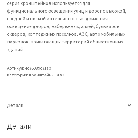
серия кронштейнов используется для
Сертификаты
функционального освещения улиц и дорог с высокой,
средней и низкой интенсивностью движения;
Таблица выбора вводного щитка
освещение дворов, набережных, аллей, бульваров,
скверов, коттеджных поселков, АЗС, автомобильных
парковок, прилегающих территорий общественных
зданий.
Артикул:
4c36989c31ab
Категория:
Кронштейны КГxК
Детали
Детали