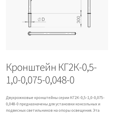
Контакты
Корзина
Маркировка опор «Opora engineering»
Мой аккаунт
Обозначения стандартных установочных мест
кронштейнов «Opora Engineering»
Кронштейн КГ2К-0,5-
1,0-0,075-0,048-0
Отправить заявку
Оформление заказа
Двухрожковые кронштейны серии КГ2К-0,5-1,0-0,075-
Политика конфиденциальности
0,048-0 предназначены для установки консольных и
подвесных светильников на опоры освещения. Эта