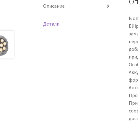
Оп
Описание
В о
Детали
Ell
зам
пер
доб
при
Осо
Акк
фор
Ант
Про
При
соо
дос