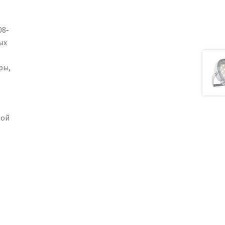
08-
ых
ры,
лой