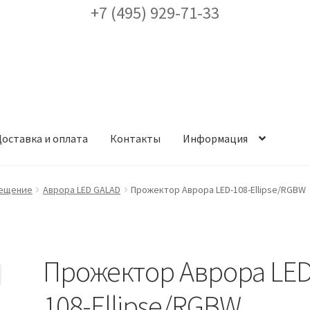
+7 (495) 929-71-33
оставка и оплата
Контакты
Информация
ея
Доставка и оплата
Заказ проекта освещения
Контакты
Корз
вещение
Аврора LED GALAD
Прожектор Аврора LED-108-Ellipse/RGBW
аккаунт
ест кронштейнов «Opora Engineering»
Отправить заявку
Прожектор Аврора LED
альности
Сертификаты
Таблица выбора вводного щитка
108-Ellipse/RGBW