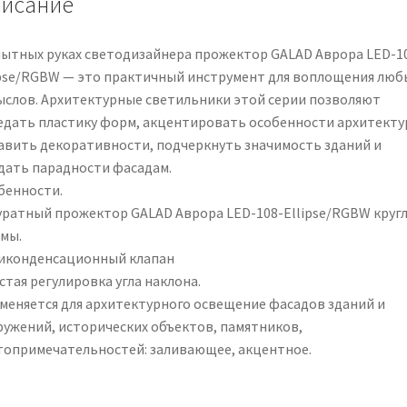
исание
пытных руках светодизайнера прожектор GALAD Аврора LED-1
ipse/RGBW — это практичный инструмент для воплощения люб
ыслов. Архитектурные светильники этой серии позволяют
едать пластику форм, акцентировать особенности архитекту
авить декоративности, подчеркнуть значимость зданий и
дать парадности фасадам.
бенности.
уратный прожектор GALAD Аврора LED-108-Ellipse/RGBW круг
мы.
иконденсационный клапан
стая регулировка угла наклона.
меняется для архитектурного освещение фасадов зданий и
ружений, исторических объектов, памятников,
топримечательностей: заливающее, акцентное.