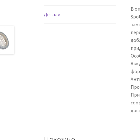
В о
Детали
Spo
зам
пер
доб
при
Осо
Акк
фор
Ант
Про
При
соо
дос
Похожие