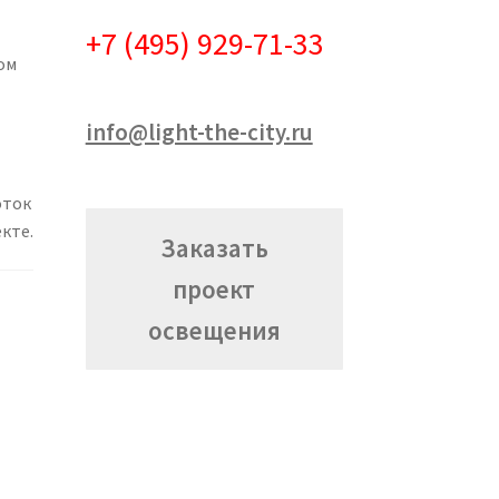
+7 (495) 929-71-33
ом
info@light-the-city.ru
е
оток
кте.
Заказать
проект
освещения