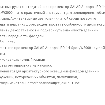
пытных руках светодизайнера прожектор GALAD Аврора LED-1
t/W3000 — это практичный инструмент для воплощения любы
ыслов. Архитектурные светильники этой серии позволяют
едать пластику форм, акцентировать особенности архитекту
авить декоративности, подчеркнуть значимость зданий и
дать парадности фасадам.
бенности.
уратный прожектор GALAD Аврора LED-14-Spot/W3000 круглой
мы.
иконденсационный клапан
стая регулировка угла наклона.
меняется для архитектурного освещение фасадов зданий и
ружений, исторических объектов, памятников,
топримечательностей: заливающее, акцентное.