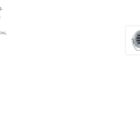
4-
х
ры,