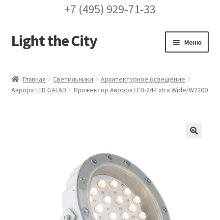
+7 (495) 929-71-33
Light the City
Перейти
Перейти
Меню
к
к
навигации
содержимому
Главная
Главная
Светильники
Архитектурное освещение
Аврора LED GALAD
Прожектор Аврора LED-24-Extra Wide/W2200
FAQ про кронштейны
Бренды
Галерея
🔍
Доставка и оплата
Заказ проекта освещения