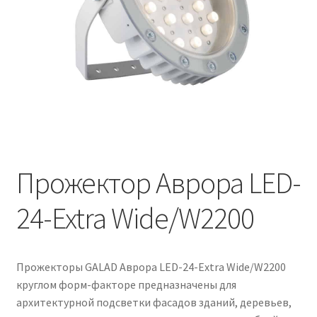
Контакты
Корзина
Маркировка опор «Opora engineering»
Мой аккаунт
Обозначения стандартных установочных мест
кронштейнов «Opora Engineering»
Прожектор Аврора LED-
24-Extra Wide/W2200
Отправить заявку
Оформление заказа
Прожекторы GALAD Аврора LED-24-Extra Wide/W2200
Политика конфиденциальности
круглом форм-факторе предназначены для
архитектурной подсветки фасадов зданий, деревьев,