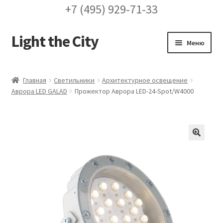
+7 (495) 929-71-33
Light the City
Перейти
Перейти
Меню
к
к
навигации
содержимому
Главная
Главная
Светильники
Архитектурное освещение
Аврора LED GALAD
Прожектор Аврора LED-24-Spot/W4000
FAQ про кронштейны
Бренды
Галерея
🔍
Доставка и оплата
Заказ проекта освещения