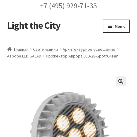
+7 (495) 929-71-33
Light the City
Перейти
Перейти
Меню
к
к
навигации
содержимому
Главная
Главная
Светильники
Архитектурное освещение
Аврора LED GALAD
Прожектор Аврора LED-28-Spot/Green
FAQ про кронштейны
Бренды
Галерея
🔍
Доставка и оплата
Заказ проекта освещения