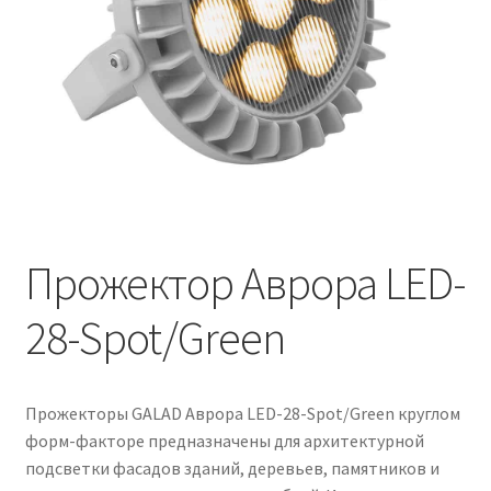
Контакты
Корзина
Маркировка опор «Opora engineering»
Мой аккаунт
Обозначения стандартных установочных мест
кронштейнов «Opora Engineering»
Прожектор Аврора LED-
28-Spot/Green
Отправить заявку
Оформление заказа
Прожекторы GALAD Аврора LED-28-Spot/Green круглом
Политика конфиденциальности
форм-факторе предназначены для архитектурной
подсветки фасадов зданий, деревьев, памятников и