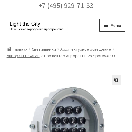
+7 (495) 929-71-33
Перейти
Перейти
Меню
к
к
навигации
содержимому
Главная
Главная
Светильники
Архитектурное освещение
Аврора LED GALAD
Прожектор Аврора LED-28-Spot/W4000
FAQ про кронштейны
Бренды
Галерея
🔍
Доставка и оплата
Заказ проекта освещения