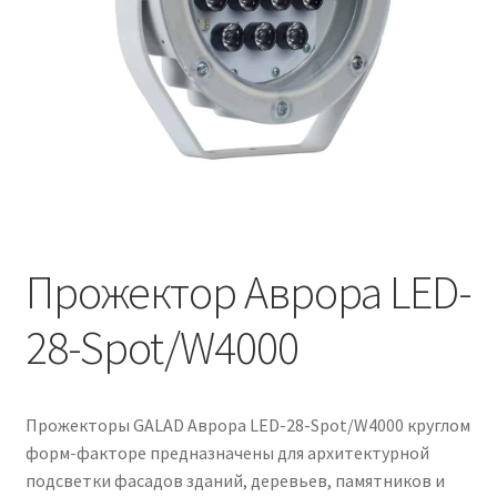
Контакты
Корзина
Маркировка опор «Opora engineering»
Мой аккаунт
Обозначения стандартных установочных мест
кронштейнов «Opora Engineering»
Прожектор Аврора LED-
28-Spot/W4000
Отправить заявку
Оформление заказа
Прожекторы GALAD Аврора LED-28-Spot/W4000 круглом
Политика конфиденциальности
форм-факторе предназначены для архитектурной
подсветки фасадов зданий, деревьев, памятников и