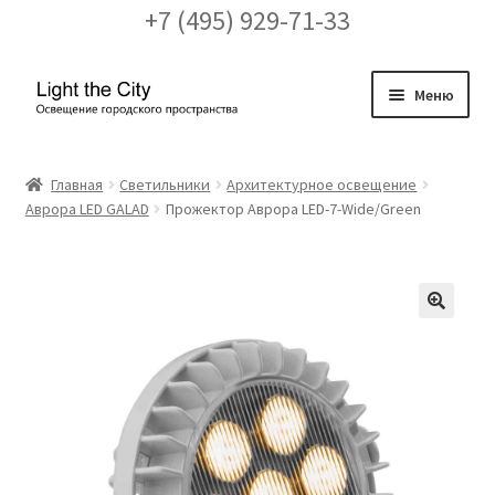
+7 (495) 929-71-33
Перейти
Перейти
Меню
к
к
навигации
содержимому
Главная
Главная
Светильники
Архитектурное освещение
Аврора LED GALAD
Прожектор Аврора LED-7-Wide/Green
FAQ про кронштейны
Бренды
Галерея
🔍
Доставка и оплата
Заказ проекта освещения