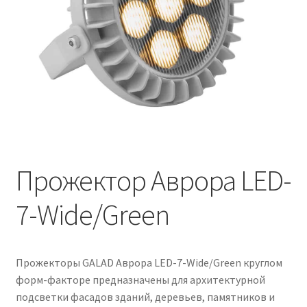
Контакты
Корзина
Маркировка опор «Opora engineering»
Мой аккаунт
Обозначения стандартных установочных мест
кронштейнов «Opora Engineering»
Прожектор Аврора LED-
7-Wide/Green
Отправить заявку
Оформление заказа
Прожекторы GALAD Аврора LED-7-Wide/Green круглом
Политика конфиденциальности
форм-факторе предназначены для архитектурной
подсветки фасадов зданий, деревьев, памятников и